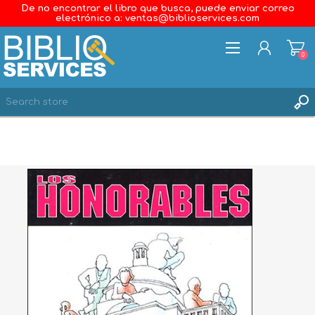
De no encontrar el libro que busca, puede enviar correo
electrónico a: ventas@biblioservices.com
0
REGISTER
LOG IN
WISHLIST
0