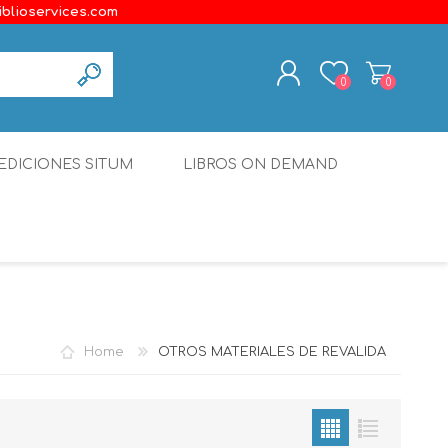
iblioservices.com
0
0
REGISTER
EDICIONES SITUM
LIBROS ON DEMAND
LOG IN
Disonante
Ediciones Borboleta
Terranova Editores
Gato Malo Editores
Home
OTROS MATERIALES DE REVALIDA
erecho
Ediciones Epidaurus
Editora Educación Emergente