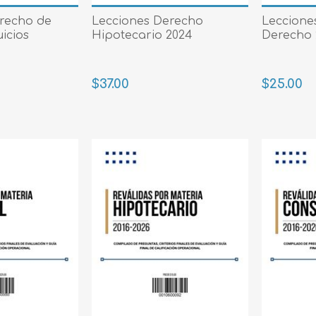
Evidencia / Derecho
recho de
Lecciones Derecho
Lecciones
icios
Hipotecario 2024
Derecho 
Derecho Civil
Daños
$37.00
$25.00
Hipotecario
Reales / Propiedad
Notarial