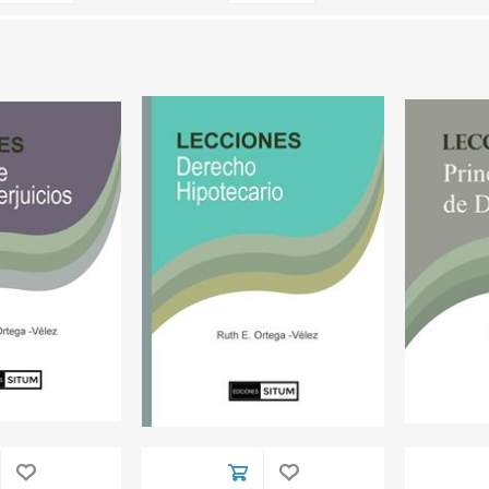
Familia
Otros Temas de Der
Procedimiento Civil
Obligaciones y Contr
Procedimiento Penal
Sucesiones
Penal
Otros Temas
Derecho Internacion
Arbitraje y Mediacion
Administrativo
Diccionarios