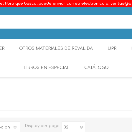
el libro que busca, puede enviar correo electrónico a: ventas@b
ER
OTROS MATERIALES DE REVALIDA
UPR
LIBROS EN ESPECIAL
CATÁLOGO
Ambiental
Constitucional
Generalidades del D
Derecho Comercial
Display
per page
Etica