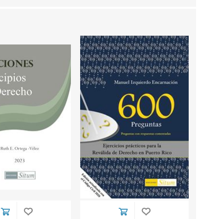
echo
atos
al