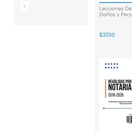
y
Lecciones De
Daños y Perju
$37.00