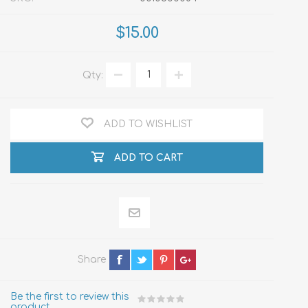
$15.00
Qty:
ADD TO WISHLIST
ADD TO CART
Share
Be the first to review this
product