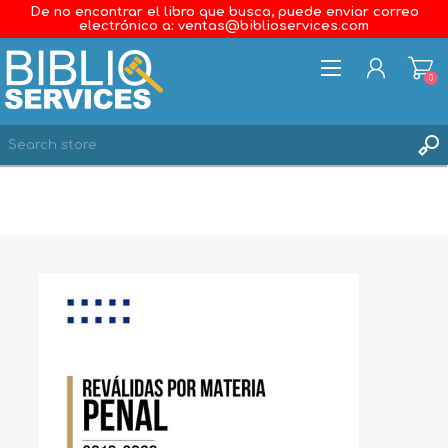
De no encontrar el libro que busca, puede enviar correo
electrónico a: ventas@biblioservices.com
0
REGISTER
LOG IN
WISHLIST
0