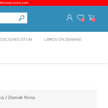
iblioservices.com
0
0
REGISTER
EDICIONES SITUM
LIBROS ON DEMAND
LOG IN
Disonante
Ediciones Borboleta
Terranova Editores
Gato Malo Editores
erecho
Ediciones Epidaurus
ca / Daniel Nina
Editora Educación Emergente