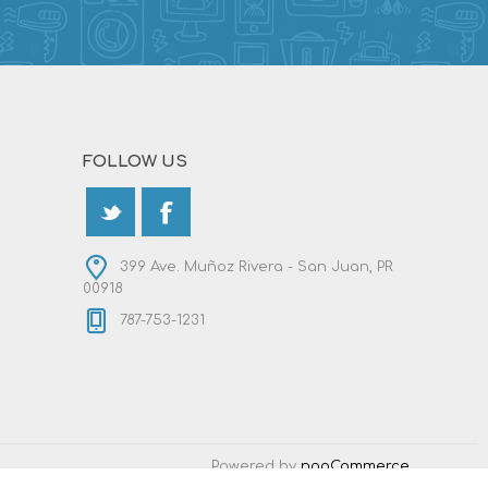
FOLLOW US
399 Ave. Muñoz Rivera - San Juan, PR
00918
787-753-1231
Powered by
nopCommerce
Designed by
Nop-Templates.com