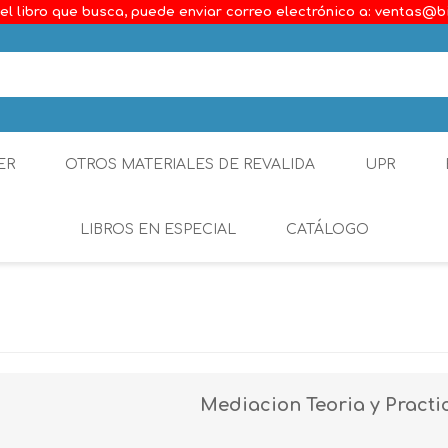
el libro que busca, puede enviar correo electrónico a: ventas@b
ER
OTROS MATERIALES DE REVALIDA
UPR
LIBROS EN ESPECIAL
CATÁLOGO
Ambiental
Constitucional
Generalidades del D
Mediacion Teoria y Practi
Derecho Comercial
Etica