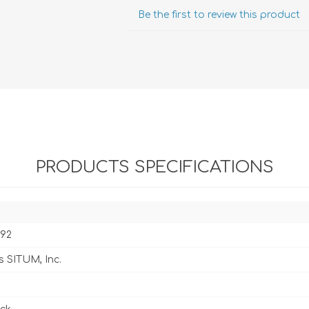
Evidencia / Derecho
Be the first to review this product
Derecho Civil
Daños
Hipotecario
Reales / Propiedad
Notarial
PRODUCTS SPECIFICATIONS
392
s SITUM, Inc.