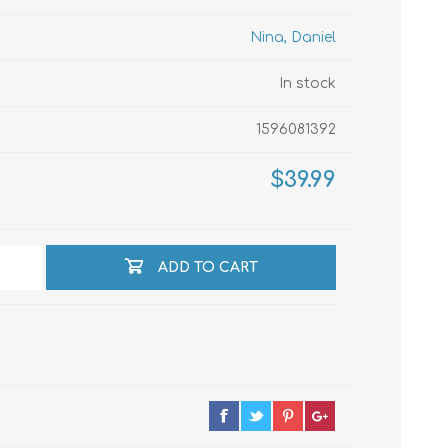
Nina, Daniel
echo
In stock
1596081392
atos
$39.99
ADD TO CART
al