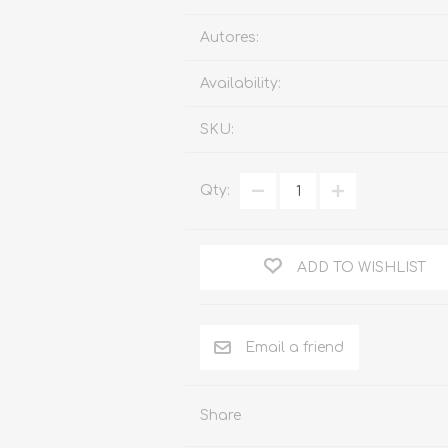
Familia
Autores:
Otros Temas de Der
Availability:
Procedimiento Civil
SKU:
Obligaciones y Contr
Procedimiento Penal
Qty:
Sucesiones
Penal
ADD TO WISHLIST
Otros Temas
Derecho Internacion
Arbitraje y Mediacion
Administrativo
Share
Diccionarios