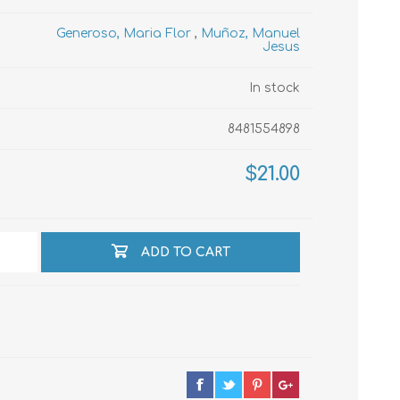
Generoso, Maria Flor
,
Muñoz, Manuel
Jesus
echo
In stock
atos
8481554898
$21.00
ADD TO CART
al