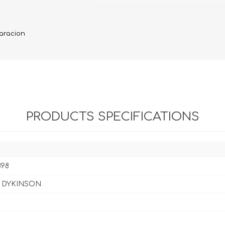
Evidencia / Derecho
Derecho Civil
aracion
Daños
Hipotecario
Reales / Propiedad
Notarial
PRODUCTS SPECIFICATIONS
898
al DYKINSON