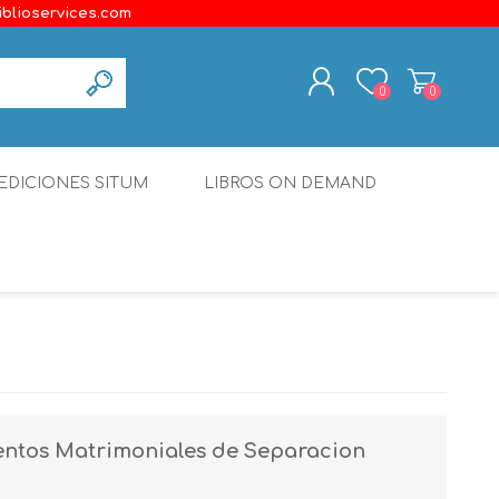
iblioservices.com
0
0
REGISTER
EDICIONES SITUM
LIBROS ON DEMAND
LOG IN
Disonante
Ediciones Borboleta
Terranova Editores
Gato Malo Editores
erecho
Ediciones Epidaurus
entos Matrimoniales de Separacion
Editora Educación Emergente