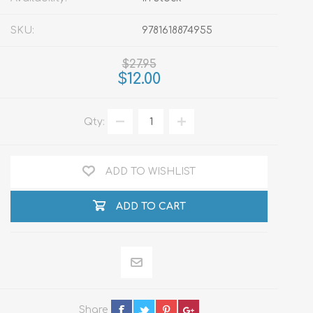
SKU:
9781618874955
$27.95
$12.00
Qty:
ADD TO WISHLIST
ADD TO CART
Share