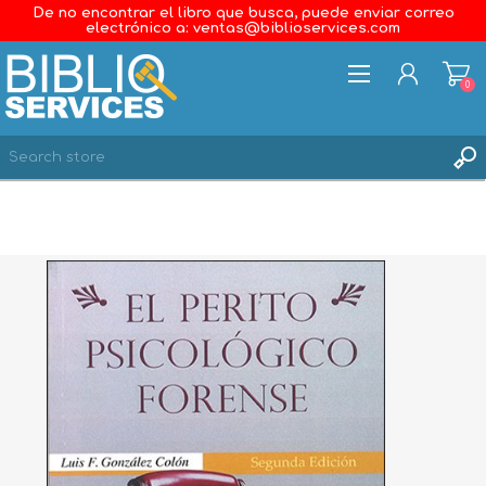
De no encontrar el libro que busca, puede enviar correo
electrónico a: ventas@biblioservices.com
0
REGISTER
LOG IN
WISHLIST
0