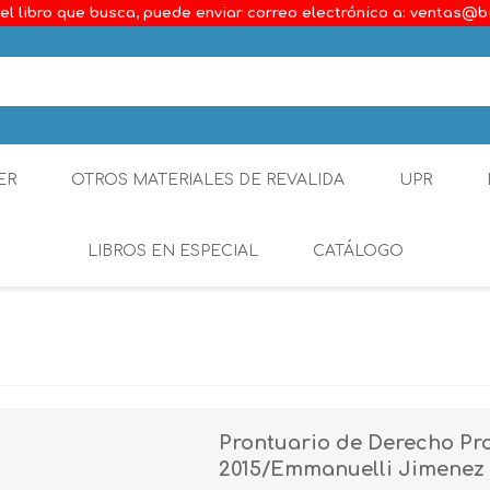
el libro que busca, puede enviar correo electrónico a: ventas@b
ER
OTROS MATERIALES DE REVALIDA
UPR
LIBROS EN ESPECIAL
CATÁLOGO
Ambiental
Constitucional
Generalidades del D
Prontuario de Derecho Pr
Derecho Comercial
2015/Emmanuelli Jimenez
Etica