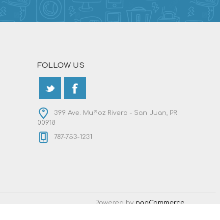
FOLLOW US
399 Ave. Muñoz Rivera - San Juan, PR
00918
787-753-1231
Powered by
nopCommerce
Designed by
Nop-Templates.com