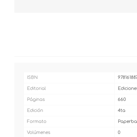
ISBN
97816188
Editorial
Edicione
Páginas
660
Edición
4ta
Formato
Paperba
Volúmenes
0