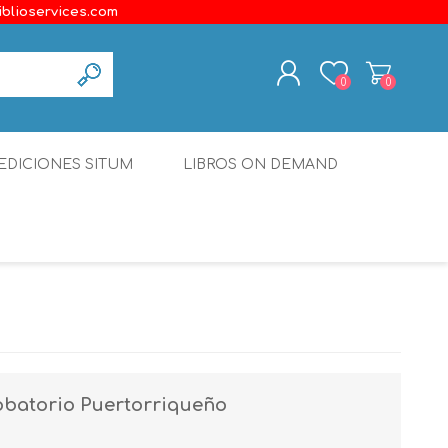
iblioservices.com
0
0
REGISTER
EDICIONES SITUM
LIBROS ON DEMAND
LOG IN
Disonante
Ediciones Borboleta
Terranova Editores
Gato Malo Editores
erecho
Ediciones Epidaurus
obatorio Puertorriqueño
Editora Educación Emergente