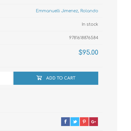
Emmanuelli Jimenez, Rolando
echo
In stock
9781618876584
atos
$95.00
ADD TO CART
al