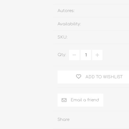
Familia
Autores:
Otros Temas de Der
Availability:
Procedimiento Civil
SKU:
Obligaciones y Contr
Procedimiento Penal
Qty:
Sucesiones
Penal
ADD TO WISHLIST
Otros Temas
Derecho Internacion
Arbitraje y Mediacion
Administrativo
Share
Diccionarios