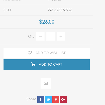
SKU:
9781625375926
$26.00
Qty:
ADD TO WISHLIST
ADD TO CART
Share