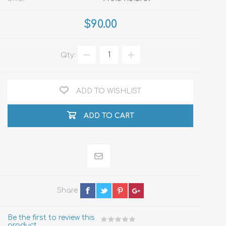
$90.00
Qty:
ADD TO WISHLIST
ADD TO CART
Share
Be the first to review this
product