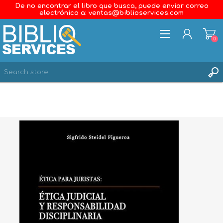
De no encontrar el libro que busca, puede enviar correo
electrónico a: ventas@biblioservices.com
0
REGISTER
LOG IN
WISHLIST
0