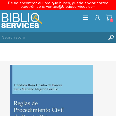
De no encontrar el libro que busca, puede enviar correo
electrónico a: ventas@biblioservices.com
0
REGISTER
LOG IN
WISHLIST
0