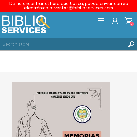
De no encontrar el libro que busca, puede enviar correo
electrónico a: ventas@biblioservices.com
0
REGISTER
LOG IN
WISHLIST
0