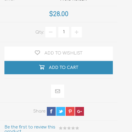
$28.00
Qty:
ADD TO WISHLIST
ADD TO CART
Share
Be the first to review this
product