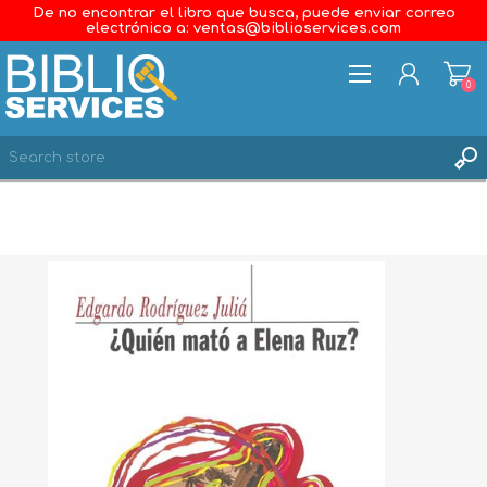
De no encontrar el libro que busca, puede enviar correo
electrónico a: ventas@biblioservices.com
0
REGISTER
LOG IN
WISHLIST
0