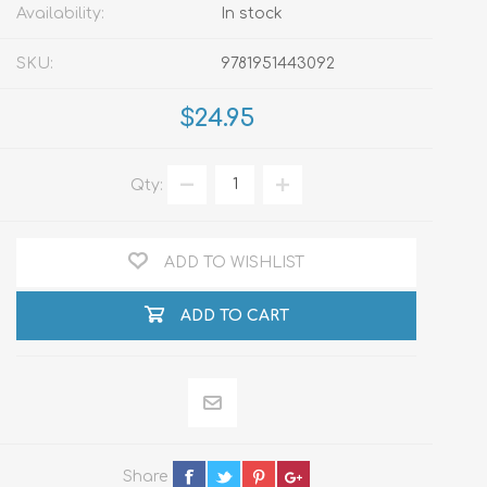
Availability:
In stock
SKU:
9781951443092
$24.95
Qty:
ADD TO WISHLIST
ADD TO CART
Share