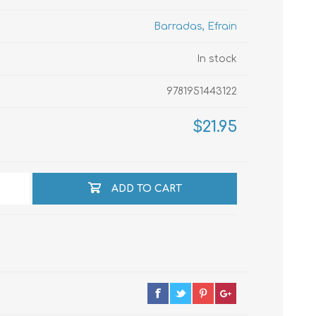
Barradas, Efrain
echo
In stock
9781951443122
atos
$21.95
ADD TO CART
al