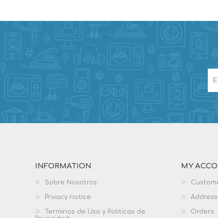
INFORMATION
MY ACC
Sobre Nosotros
Custome
Privacy notice
Address
Terminos de Uso y Politicas de
Orders