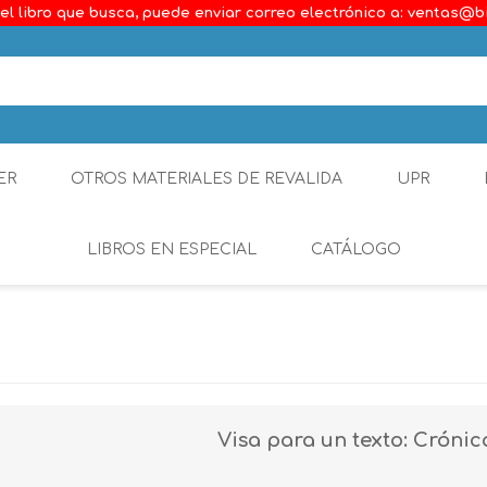
el libro que busca, puede enviar correo electrónico a: ventas@b
ER
OTROS MATERIALES DE REVALIDA
UPR
LIBROS EN ESPECIAL
CATÁLOGO
Ambiental
Constitucional
Generalidades del D
Visa para un texto: Cróni
Derecho Comercial
Etica