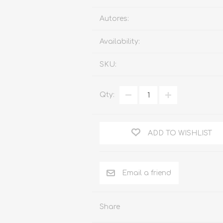
Familia
Autores:
Otros Temas de Der
Availability:
Procedimiento Civil
SKU:
Obligaciones y Contr
Procedimiento Penal
Qty:
Sucesiones
Penal
ADD TO WISHLIST
Otros Temas
Derecho Internacion
Arbitraje y Mediacion
Administrativo
Share
Diccionarios