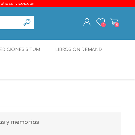
iblioservices.com
0
0
REGISTER
EDICIONES SITUM
LIBROS ON DEMAND
LOG IN
Disonante
Ediciones Borboleta
Terranova Editores
Gato Malo Editores
erecho
Ediciones Epidaurus
cas y memorias
Editora Educación Emergente