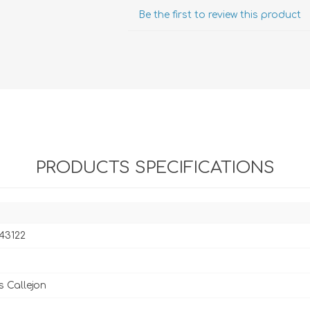
Evidencia / Derecho
Be the first to review this product
Derecho Civil
Daños
Hipotecario
Reales / Propiedad
Notarial
PRODUCTS SPECIFICATIONS
43122
s Callejon