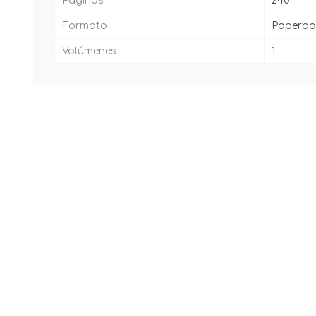
Páginas
240
Formato
Paperba
Volúmenes
1