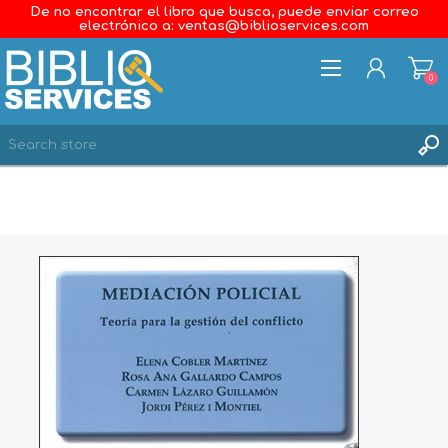
De no encontrar el libro que busca, puede enviar correo
electrónico a: ventas@biblioservices.com
0
REGISTER
LOG IN
WISHLIST
0