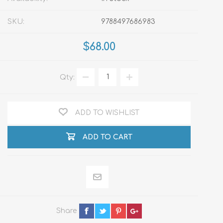
SKU:
9788497686983
$68.00
Qty:
ADD TO WISHLIST
ADD TO CART
Share