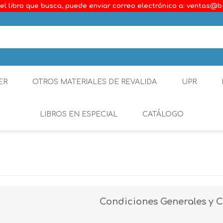
el libro que busca, puede enviar correo electrónico a: ventas@b
ER
OTROS MATERIALES DE REVALIDA
UPR
LIBROS EN ESPECIAL
CATÁLOGO
Ambiental
Constitucional
Generalidades del D
Condiciones Generales y C
Derecho Comercial
Etica