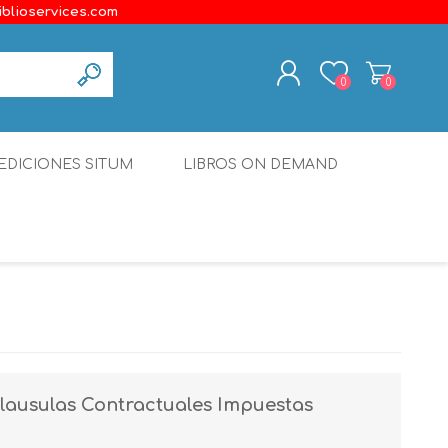
iblioservices.com
0
0
REGISTER
EDICIONES SITUM
LIBROS ON DEMAND
LOG IN
Disonante
Ediciones Borboleta
Terranova Editores
Gato Malo Editores
erecho
Ediciones Epidaurus
lausulas Contractuales Impuestas
Editora Educación Emergente