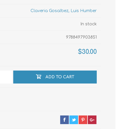
Claveria Gosalbez, Luis Humber
echo
In stock
9788497903851
atos
$30.00
ADD TO CART
al