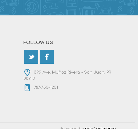
FOLLOW US
399 Ave. Muñoz Rivera - San Juan, PR
00918
787-753-1231
Powered by
nopCommerce
Designed by
Nop-Templates.com