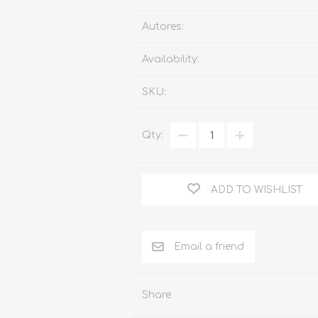
Familia
Autores:
Otros Temas de Der
Availability:
Procedimiento Civil
SKU:
Obligaciones y Contr
Procedimiento Penal
Qty:
Sucesiones
Penal
ADD TO WISHLIST
Otros Temas
Derecho Internacion
Arbitraje y Mediacion
Administrativo
Share
Diccionarios