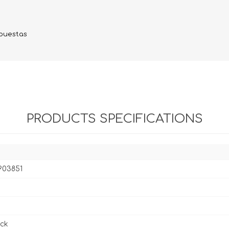
Evidencia / Derecho
Derecho Civil
mpuestas
Daños
Hipotecario
Reales / Propiedad
Notarial
PRODUCTS SPECIFICATIONS
903851
ck