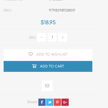
SKU:
9798298928809
$18.95
Qty:
ADD TO WISHLIST
ADD TO CART
Share