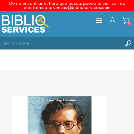
De no encontrar el libro que busca, puede enviar correo
electrónico a: ventas@biblioservices.com
0
REGISTER
LOG IN
WISHLIST
0