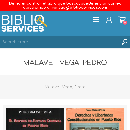
De no encontrar el libro que busca, puede enviar correo
electrónico a: ventas@biblioservices.com
0
REGISTER
MALAVET VEGA, PEDRO
LOG IN
WISHLIST
0
Malavet Vega, Pedro