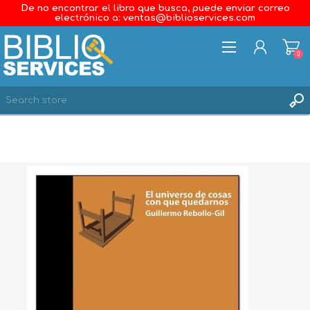
De no encontrar el libro que busca, puede enviar correo
electrónico a: ventas@biblioservices.com
0
REGISTER
LOG IN
WISHLIST
0