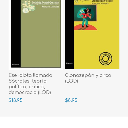
Ese idiota llamado
Clonazepán y circo
Sócrates: teoría
(LOD)
política, crítica,
democracia (LOD)
$13.95
$8.95