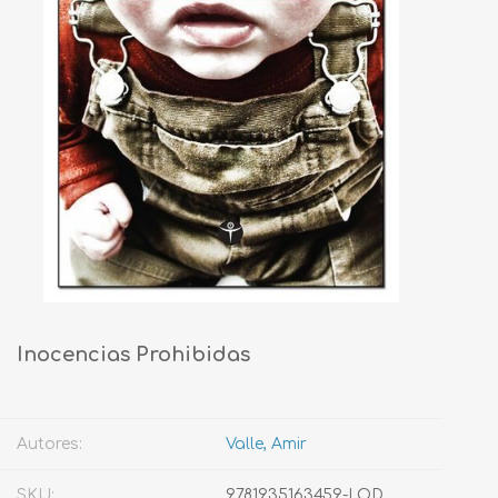
Inocencias Prohibidas
Autores:
Valle, Amir
SKU:
9781935163459-LOD