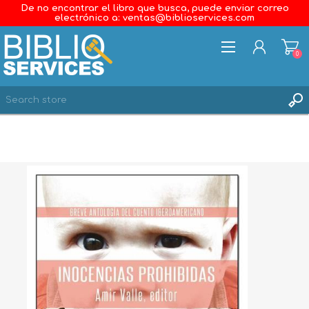
De no encontrar el libro que busca, puede enviar correo
electrónico a: ventas@biblioservices.com
0
REGISTER
LOG IN
WISHLIST
0