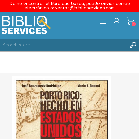
De no encontrar el libro que busca, puede enviar correo
electrónico a: ventas@biblioservices.com
0
REGISTER
LOG IN
WISHLIST
0