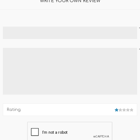
WRITE YOUR OWN REVIEW
Familia
Otros Temas de Der
Procedimiento Civil
Obligaciones y Contr
Procedimiento Penal
Sucesiones
Penal
Otros Temas
Derecho Internacion
Rating:
Arbitraje y Mediacion
Administrativo
Diccionarios