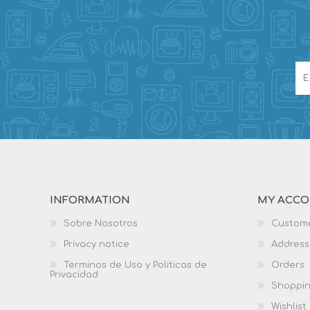
INFORMATION
MY ACC
Sobre Nosotros
Custome
Privacy notice
Address
Terminos de Uso y Politicas de
Orders
Privacidad
Shoppin
Wishlist