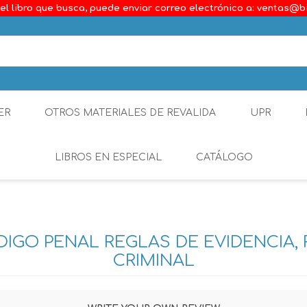
el libro que busca, puede enviar correo electrónico a: ventas@b
ER
OTROS MATERIALES DE REVALIDA
UPR
LIBROS EN ESPECIAL
CATÁLOGO
Ambiental
Constitucional
IGO PENAL REGLAS DE EVIDENCIA,
Generalidades del D
CRIMINAL
Derecho Comercial
Etica