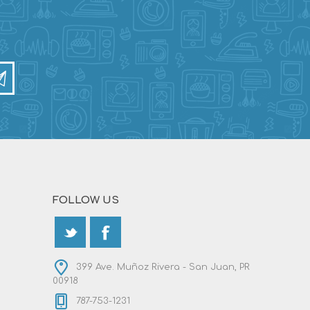
FOLLOW US
399 Ave. Muñoz Rivera - San Juan, PR
00918
787-753-1231