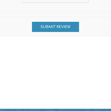
Evidencia / Derecho
Derecho Civil
Daños
Hipotecario
Reales / Propiedad
Notarial