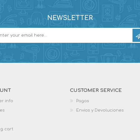
NEWSLETTER
OUNT
CUSTOMER SERVICE
r info
Pagos
es
Envios y Devoluciones
g cart