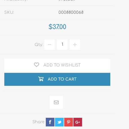
SKU:
0008800068
$37.00
Qty:
ADD TO WISHLIST
ADD TO CART
Share