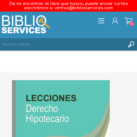
De no encontrar el libro que busca, puede enviar correo
electrónico a: ventas@biblioservices.com
0
REGISTER
LOG IN
WISHLIST
0