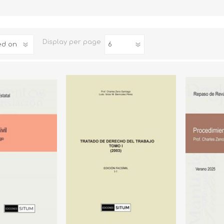
Familia
Otros Temas de Der
Display
per page
Procedimiento Civil
Obligaciones y Contr
Procedimiento Penal
Sucesiones
Penal
Otros Temas
Derecho Internacion
Arbitraje y Mediacion
Administrativo
Diccionarios