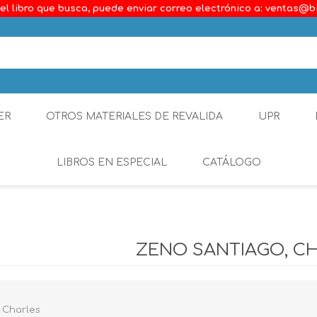
el libro que busca, puede enviar correo electrónico a: ventas@b
ER
OTROS MATERIALES DE REVALIDA
UPR
LIBROS EN ESPECIAL
CATÁLOGO
Ambiental
Constitucional
ZENO SANTIAGO, C
Generalidades del D
Derecho Comercial
 Charles
Etica