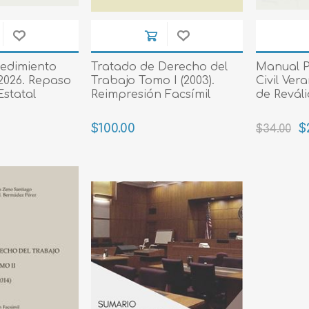
Evidencia / Derecho
Derecho Civil
Daños
edimiento
Tratado de Derecho del
Manual P
 2026. Repaso
Trabajo Tomo I (2003).
Civil Ver
Hipotecario
Estatal
Reimpresión Facsímil
de Reváli
Reales / Propiedad
$100.00
$
$34.00
Notarial