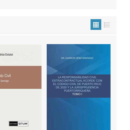
echo
atos
al