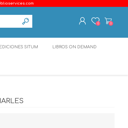
iblioservices.com
0
0
REGISTER
EDICIONES SITUM
LIBROS ON DEMAND
LOG IN
Disonante
Ediciones Borboleta
Terranova Editores
Gato Malo Editores
HARLES
erecho
Ediciones Epidaurus
Editora Educación Emergente