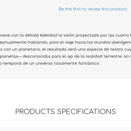
Evidencia / Derecho
Be the first to review this product
Derecho Civil
Daños
se con la debida ﬁdelidad la visión proyectada por las cuatro h
Hipotecario
eptualmente hablando, para el viaje hacia los mundos alienígena
Reales / Propiedad
as con un planetario, el resultado será una especie de teatro c
planetas— desconocidos para el ojo de la realidad terrestre; sin
Notarial
o-temporal de un universo totalmente fantástico.
PRODUCTS SPECIFICATIONS