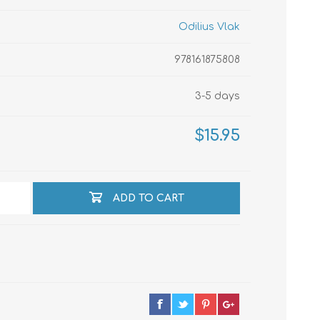
Odilius Vlak
echo
978161875808
3-5 days
atos
$15.95
ADD TO CART
al